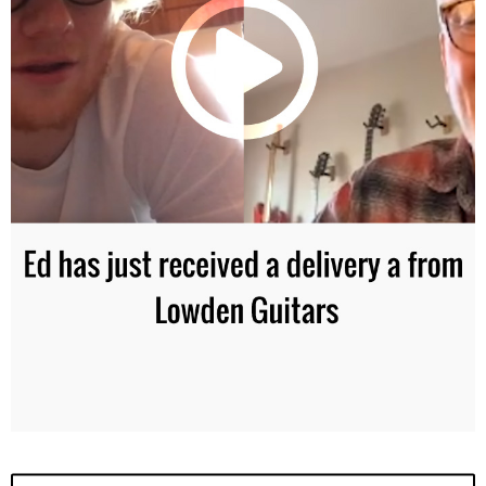
エド・シーランのニューアルバムにインスパイアされたリ
ミテッドモデル『Equals(=) Edition』が日本でも発売決
定。詳細はこちらから。
2021/02/17(水)
お知らせ
アコースティックギターブック 52
シンガーソングライタ
ー中田裕二によるシーランバイローデンの試奏レビュー記
事を掲載しております。
2021/01/30(土)
仕様変更のお知らせ
2021年製作モデルよりすべての"02" & "03"のサイド＆バ
ック材はサントス・ローズウッドからインディアン・ロー
ズウッドへ変更となります。
2021/01/30(土)
お知らせ
アコースティック・ギター・マガジン
2021年3月号
Vol.87
SHEERAN BY LOWDEN×尾崎裕哉の特集記事が掲
載されました。
特集記事と試奏動画はデジマートマガジンの
特集ページ
か
ら拝見頂けます。