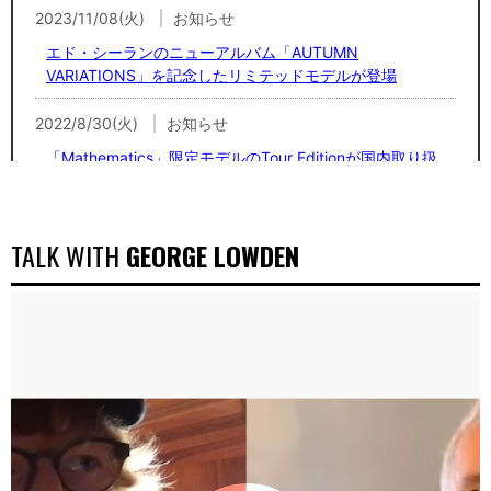
2023/11/08(火)
お知らせ
エド・シーランのニューアルバム「AUTUMN
VARIATIONS」を記念したリミテッドモデルが登場
2022/8/30(火)
お知らせ
「Mathematics」限定モデルのTour Editionが国内取り扱
い決定！
2022/2/1(火)
お知らせ
TALK WITH
GEORGE LOWDEN
エド・シーランのニューアルバムにインスパイアされたリ
ミテッドモデル『Equals Edition』が本日より発売開始。
2021/12/24(金)
お知らせ
【Presented byクロサワ楽器店】 Sheeran BY Lowdenの
ギターを買うと抽選で超豪華賞品がもらえるキャンペーン
を実施中！
2021/12/1(水)
お知らせ